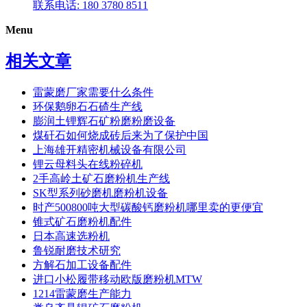
联系电话: 180 3780 8511
Menu
相关文章
雷蒙磨厂家需要什么条件
环保鹅卵石石碴生产线
膨润土锂辉石矿粉磨粉磨设备
煤矸石如何烧成砖后来为了保护中国
上海雄开精密机械设备有限公司
锂云母料头在线粉碎机
2手高岭土矿石磨粉机生产线
SK型系列砂磨机磨粉机设备
时产500800吨大型碳酸钙磨粉机哪里卖的更便宜
锥式矿石磨粉机配件
日本高速选粉机
鲁锐耐磨技术研究
方解石加工设备配件
进口小松履带移动欧版磨粉机MTW
1214雷蒙磨生产能力