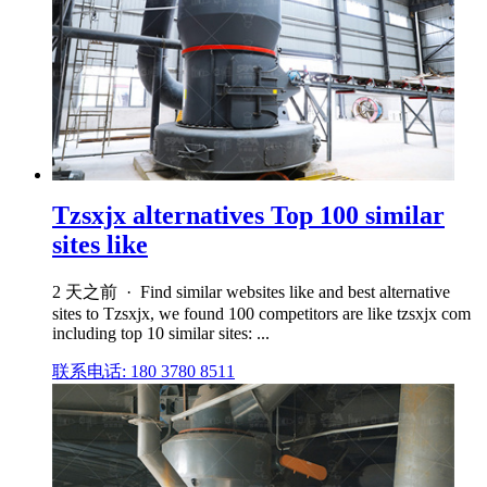
Tzsxjx alternatives Top 100 similar
sites like
2 天之前 · Find similar websites like and best alternative
sites to Tzsxjx, we found 100 competitors are like tzsxjx com
including top 10 similar sites: ...
联系电话: 180 3780 8511