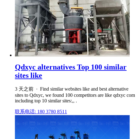
Qdxyc alternatives Top 100 similar
sites like
3 天之前 · Find similar websites like and best alternative
sites to Qdxyc, we found 100 competitors are like qdxyc com
including top 10 similar sites:,, .
联系电话: 180 3780 8511