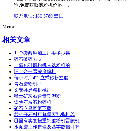
询,免费获取磨粉机价格、 .
联系电话: 180 3780 8511
Menu
相关文章
开个碳酸钙加工厂要多少钱
碎石破碎方式
二氧化硅磨粉机带选粉机的
旧二合一雷蒙磨粉机
每小时产45T立式砂粉立磨
青石磨粉机cf
文安县磨粉机械厂
稀土矿灰石含量乾湿粉
煤焦石灰石粉碎机
矿石立磨图纸下载
我想开石料厂都需要那些机器
哪里有卖复摆重钙磨粉机雷蒙机
水泥磨工作原理及基本数据计算