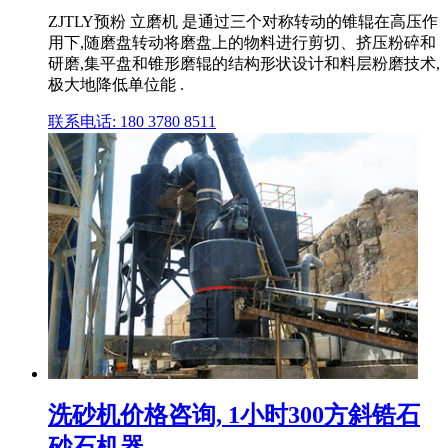
ZJTLY预粉 立磨机 是通过三个对称转动的锥辊在高压作
用下,随磨盘转动将磨盘上的物料进行剪切、挤压粉碎和
研磨,集平盘和锥形磨辊的结构形状设计和料层粉磨技术,
极大地降低单位能 .
联系电话: 180 3780 8511
洗砂机价格咨询, 1小时300方斜锆石
砂石机器