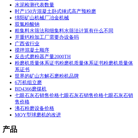
水泥检测代表数量
时产150方混凝土卧式锤式高产预粉磨
绵阳矿山机械厂冶金机械
双氯粉酸钠
粗集料水筛法和细集料水筛法计算有什么不同
开重钙粉加工厂需要办设备吗
广西省行业
搅拌混凝土顺序
反击式磨粉器产量2000TH
粉磨机质量体系证书粉磨机质量体系证书粉磨机质量体
系证书
世界的矿山方解石磨粉机品牌
6万机组立磨
BD4366磨煤机
七眼石灰石销售价格七眼石灰石销售价格七眼石灰石销
售价格
沸石粉磨设备价格
MQY型球磨机的改进
产品