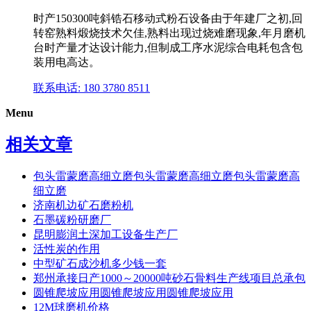
时产150300吨斜锆石移动式粉石设备由于年建厂之初,回
转窑熟料煅烧技术欠佳,熟料出现过烧难磨现象,年月磨机
台时产量才达设计能力,但制成工序水泥综合电耗包含包
装用电高达。
联系电话: 180 3780 8511
Menu
相关文章
包头雷蒙磨高细立磨包头雷蒙磨高细立磨包头雷蒙磨高
细立磨
济南机边矿石磨粉机
石墨碳粉研磨厂
昆明膨润土深加工设备生产厂
活性炭的作用
中型矿石成沙机多少钱一套
郑州承接日产1000～20000吨砂石骨料生产线项目总承包
圆锥爬坡应用圆锥爬坡应用圆锥爬坡应用
12M球磨机价格