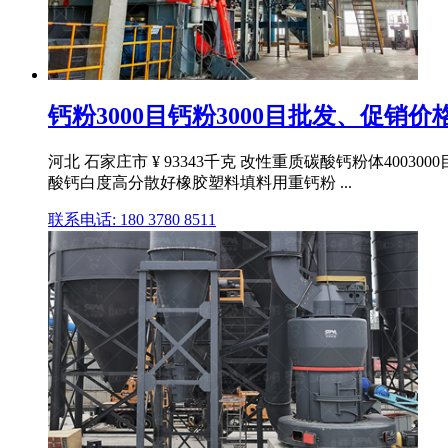
钙粉3000目钙粉3000目批发、促销
河北 石家庄市 ¥ 93343千克 改性重质碳酸钙粉体400
酸钙白度高分散好橡胶塑料填料用重钙粉 ...
联系电话: 180 3780 8511