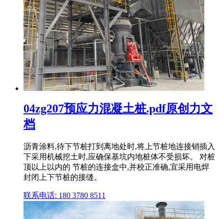
04zg207预应力混凝土桩.pdf原创力文
档
沥青涂料,待下节桩打到离地处时,将上节桩地连接销插入
下采用机械挖土时,应确保基坑内地桩体不受损坏。 对桩
顶以上以内的 节桩的连接盒中,并校正准确,宜采用电焊
封闭上下节桩的接缝。
联系电话: 180 3780 8511