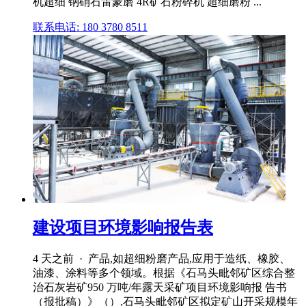
机超细 钠硝石雷蒙磨 4R矿石粉碎机 超细磨粉 ...
联系电话: 180 3780 8511
建设项目环境影响报告表
4 天之前 · 产品,如超细粉磨产品,应用于造纸、橡胶、
油漆、涂料等多个领域。根据《石马头毗邻矿区综合整
治石灰岩矿950 万吨/年露天采矿项目环境影响报 告书
（报批稿）》（）,石马头毗邻矿区拟定矿山开采规模年