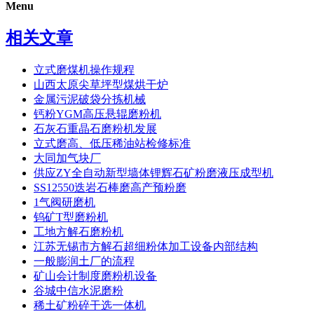
Menu
相关文章
立式磨煤机操作规程
山西太原尖草坪型煤烘干炉
金属污泥破袋分拣机械
钙粉YGM高压悬辊磨粉机
石灰石重晶石磨粉机发展
立式磨高、低压稀油站检修标准
大同加气块厂
供应ZY全自动新型墙体锂辉石矿粉磨液压成型机
SS12550迭岩石棒磨高产预粉磨
1气阀研磨机
钨矿T型磨粉机
工地方解石磨粉机
江苏无锡市方解石超细粉体加工设备内部结构
一般膨润土厂的流程
矿山会计制度磨粉机设备
谷城中信水泥磨粉
稀土矿粉碎干选一体机