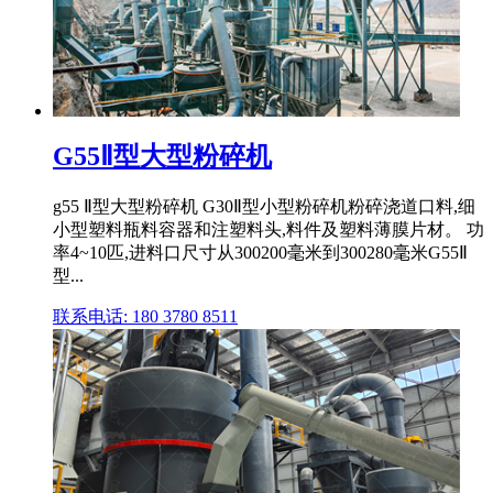
G55Ⅱ型大型粉碎机
g55 Ⅱ型大型粉碎机 G30Ⅱ型小型粉碎机粉碎浇道口料,细
小型塑料瓶料容器和注塑料头,料件及塑料薄膜片材。 功
率4~10匹,进料口尺寸从300200毫米到300280毫米G55Ⅱ
型...
联系电话: 180 3780 8511