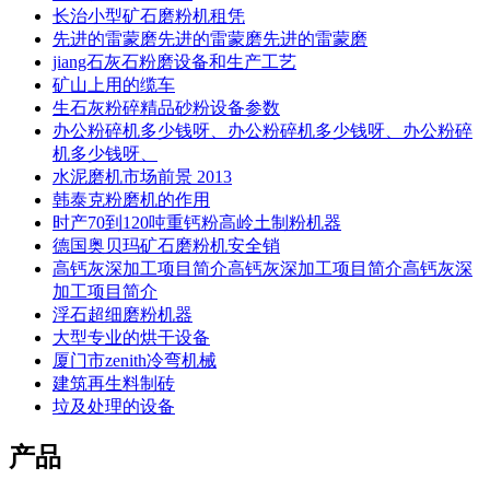
长治小型矿石磨粉机租凭
先进的雷蒙磨先进的雷蒙磨先进的雷蒙磨
jiang石灰石粉磨设备和生产工艺
矿山上用的缆车
生石灰粉碎精品砂粉设备参数
办公粉碎机多少钱呀、办公粉碎机多少钱呀、办公粉碎
机多少钱呀、
水泥磨机市场前景 2013
韩泰克粉磨机的作用
时产70到120吨重钙粉高岭土制粉机器
德国奥贝玛矿石磨粉机安全销
高钙灰深加工项目简介高钙灰深加工项目简介高钙灰深
加工项目简介
浮石超细磨粉机器
大型专业的烘干设备
厦门市zenith冷弯机械
建筑再生料制砖
垃及处理的设备
产品