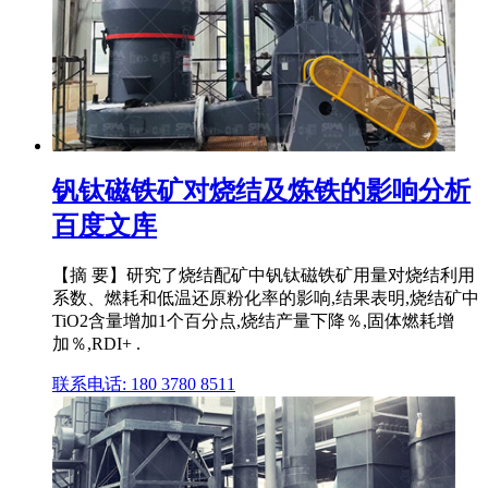
钒钛磁铁矿对烧结及炼铁的影响分析
百度文库
【摘 要】研究了烧结配矿中钒钛磁铁矿用量对烧结利用
系数、燃耗和低温还原粉化率的影响,结果表明,烧结矿中
TiO2含量增加1个百分点,烧结产量下降％,固体燃耗增
加％,RDI+ .
联系电话: 180 3780 8511