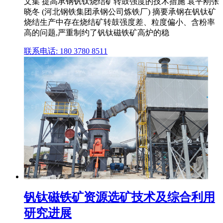
文集 提高承钢钒钛烧结矿转鼓强度的技术措施 袁平刚张
晓冬 (河北钢铁集团承钢公司炼铁厂) 摘要承钢在钒钛矿
烧结生产中存在烧结矿转鼓强度差、粒度偏小、含粉率
高的问题,严重制约了钒钛磁铁矿高炉的稳
联系电话: 180 3780 8511
钒钛磁铁矿资源选矿技术及综合利用
研究进展