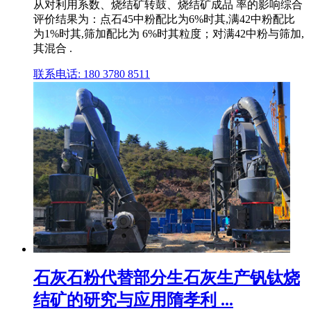
从对利用系数、烧结矿转鼓、烧结矿成品 率的影响综合
评价结果为：点石45中粉配比为6%时其,满42中粉配比
为1%时其,筛加配比为 6%时其粒度；对满42中粉与筛加,
其混合 .
联系电话: 180 3780 8511
石灰石粉代替部分生石灰生产钒钛烧
结矿的研究与应用隋孝利 ...