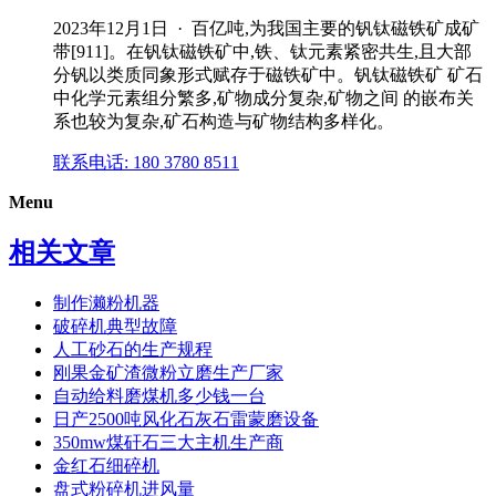
2023年12月1日 · 百亿吨,为我国主要的钒钛磁铁矿成矿
带[911]。在钒钛磁铁矿中,铁、钛元素紧密共生,且大部
分钒以类质同象形式赋存于磁铁矿中。钒钛磁铁矿 矿石
中化学元素组分繁多,矿物成分复杂,矿物之间 的嵌布关
系也较为复杂,矿石构造与矿物结构多样化。
联系电话: 180 3780 8511
Menu
相关文章
制作濑粉机器
破碎机典型故障
人工砂石的生产规程
刚果金矿渣微粉立磨生产厂家
自动给料磨煤机多少钱一台
日产2500吨风化石灰石雷蒙磨设备
350mw煤矸石三大主机生产商
金红石细碎机
盘式粉碎机进风量