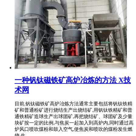
一种钒钛磁铁矿高炉冶炼的方法 X技
术网
目前,钒钛磁铁矿高炉冶炼方法通常主要包括将钒钛铁精
矿和普通粉矿进行烧结生产出烧结矿,用钒钛铁精矿和普
通铁精矿造球生产出球团矿,再把烧结矿、球团矿及少量
块矿按一定的比例,与焦炭一起加入到高炉内,同时通过高
炉风口喷吹煤粉和鼓入空气,使焦炭和喷吹的煤粉发生燃
烧,生 .