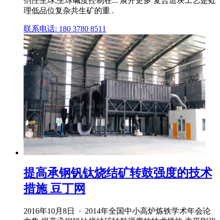
剂性生球,生球碱度控制在... 展开更多 复合造块工艺是处
理低品位复杂共生矿的重 .
联系电话: 180 3780 8511
提高承钢钒钛烧结矿转鼓强度的技术
措施 豆丁网
2016年10月8日 · 2014年全国中小高炉炼铁学术年会论