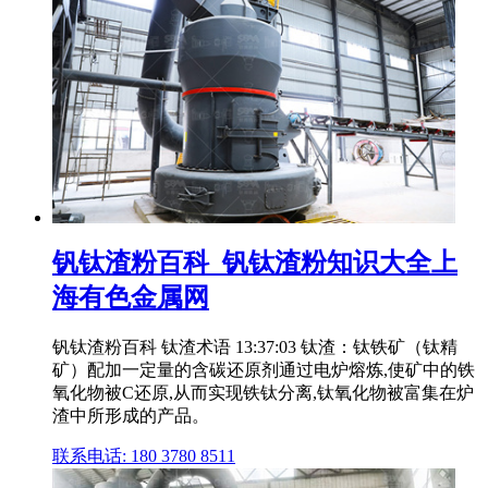
钒钛渣粉百科_钒钛渣粉知识大全上
海有色金属网
钒钛渣粉百科 钛渣术语 13:37:03 钛渣：钛铁矿（钛精
矿）配加一定量的含碳还原剂通过电炉熔炼,使矿中的铁
氧化物被C还原,从而实现铁钛分离,钛氧化物被富集在炉
渣中所形成的产品。
联系电话: 180 3780 8511