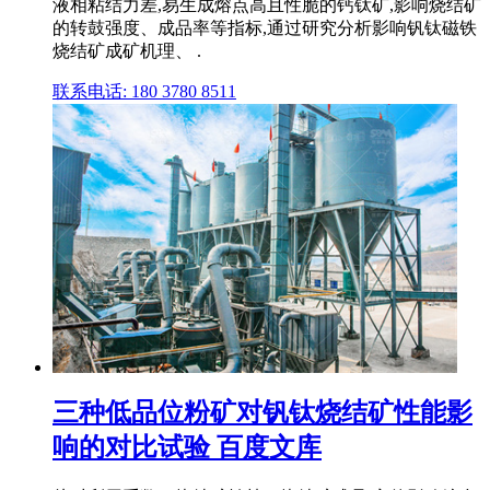
液相粘结力差,易生成熔点高且性脆的钙钛矿,影响烧结矿
的转鼓强度、成品率等指标,通过研究分析影响钒钛磁铁
烧结矿成矿机理、 .
联系电话: 180 3780 8511
三种低品位粉矿对钒钛烧结矿性能影
响的对比试验 百度文库