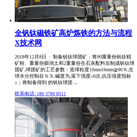
全钒钛磁铁矿高炉炼铁的方法与流程
X技术网
2018年12月8日 · 制备钒钛球团矿：将90重量份钒钛精
矿粉、重量份膨润土和2重量份生石灰配料后制成钒钛球
团矿,球团矿的工艺参数：造球粒度10mm16mm≧90％,生
球水分控制在％％,碱度为,落下强度≥6次,抗压强度指标
≥；将制备得到 的钒钛球团 ...
联系电话: 180 3780 8511