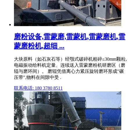
磨粉设备,雷蒙磨,雷蒙机,雷蒙磨机,雷
蒙磨粉机,超细 ...
大块原料（如石灰石等）经颚式破碎机粗碎≤30mm颗粒,
电磁振动给料机定量、连续送入雷蒙磨粉机研磨区（磨
辊与磨环间）。 磨辊凭借离心力紧压旋转磨环形成"碾
压带",物料在间隙中受 .
联系电话: 180 3780 8511