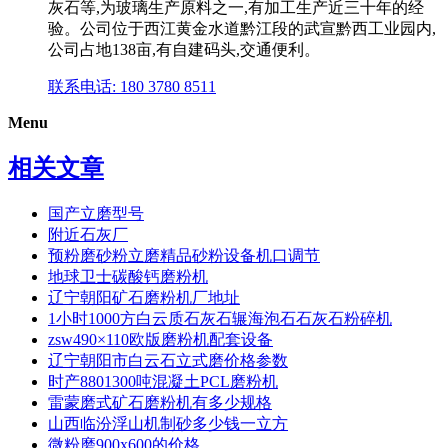
灰石等,为玻璃生产原料之一,有加工生产近三十年的经
验。公司位于西江黄金水道黔江段的武宣黔西工业园内,
公司占地138亩,有自建码头,交通便利。
联系电话: 180 3780 8511
Menu
相关文章
国产立磨型号
附近石灰厂
预粉磨砂粉立磨精品砂粉设备机口调节
地球卫士碳酸钙磨粉机
辽宁朝阳矿石磨粉机厂地址
1小时1000方白云质石灰石辗海泡石石灰石粉碎机
zsw490×110欧版磨粉机配套设备
辽宁朝阳市白云石立式磨价格参数
时产8801300吨混凝土PCL磨粉机
雷蒙磨式矿石磨粉机有多少规格
山西临汾浮山机制砂多少钱一立方
微粉磨900x600的价格