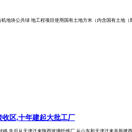
建一纺机地块公共绿 地工程项目使用国有土地方米（内含国有土地（
收区,十年建起大批工厂
工业企业向三线转移,先后从天津迁来陕西玻璃纤维厂,从山东和天津迁来