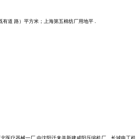
既有道 路）平方米；上海第五棉纺厂用地平 .
并新建西北医疗器械一厂,由沈阳迁来并新建咸阳压缩机厂、长城电工机