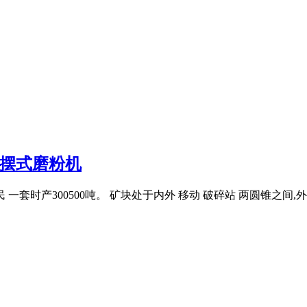
0吨摆式磨粉机
一套时产300500吨。 矿块处于内外 移动 破碎站 两圆锥之间,