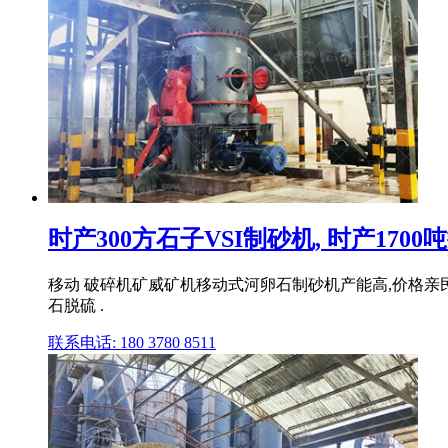
时产300方石子VSI制砂机, 时产170
移动 破碎机矿威矿机移动式河卵石制砂机产能高,价格亲民 
石脱硫 .
联系电话: 180 3780 8511