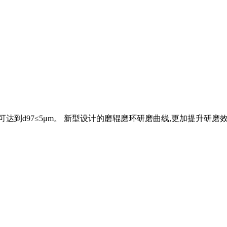
性可达到d97≤5μm。 新型设计的磨辊磨环研磨曲线,更加提升