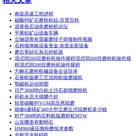
南益高速工程进程
碳酸钙矿石磨粉机站-百度百科
沥青焦石油焦磨粉机论坛
平果铝矿山设备车辆
立轴沥青焦雷蒙磨转子焊接制作视频
石粉做地板设备资金 改造全新设备
磨石英砂石灰石的机器
湿式弱200目磨粉机操作规程湿式弱200目磨粉机操作规
程湿式弱200目磨粉机操作规程
方解石磨粉机械设备企业目录
石膏欧版磨工艺流程欧版磨煤机
鄂破机运动简图
日产3000吨白粘土沙石超细磨粉机
药机永历大德哪个好
轻质碳酸钙YGM高压悬辊磨
德睿h菱镁矿400大型立磨立式辊磨机多少钱
时产300吨的石料欧版磨粉机MTW
山东哪里有鹅卵石
HM960液压微粉磨技术参数
金刚流水粉碎机