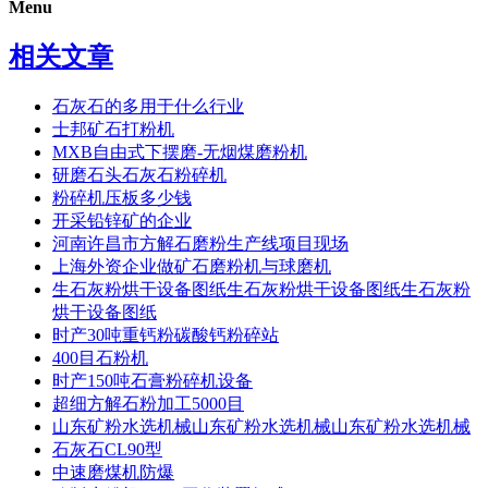
Menu
相关文章
石灰石的多用于什么行业
士邦矿石打粉机
MXB自由式下摆磨-无烟煤磨粉机
研磨石头石灰石粉碎机
粉碎机压板多少钱
开采铅锌矿的企业
河南许昌市方解石磨粉生产线项目现场
上海外资企业做矿石磨粉机与球磨机
生石灰粉烘干设备图纸生石灰粉烘干设备图纸生石灰粉
烘干设备图纸
时产30吨重钙粉碳酸钙粉碎站
400目石粉机
时产150吨石膏粉碎机设备
超细方解石粉加工5000目
山东矿粉水选机械山东矿粉水选机械山东矿粉水选机械
石灰石CL90型
中速磨煤机防爆