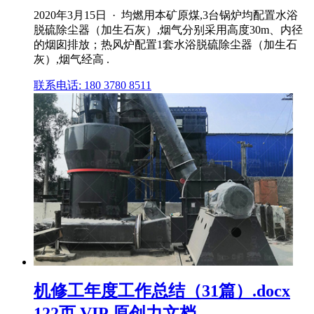
2020年3月15日 · 均燃用本矿原煤,3台锅炉均配置水浴
脱硫除尘器（加生石灰）,烟气分别采用高度30m、内径
的烟囱排放；热风炉配置1套水浴脱硫除尘器（加生石
灰）,烟气经高 .
联系电话: 180 3780 8511
机修工年度工作总结（31篇）.docx
122页 VIP 原创力文档