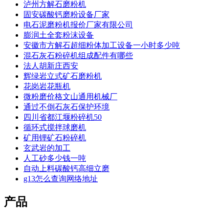
泸州方解石磨粉机
固安碳酸钙磨粉设备厂家
电石泥磨粉机报价厂家有限公司
膨润土全套粉沫设备
安徽市方解石超细粉体加工设备一小时多少吨
混石灰石粉碎机组成配件有哪些
法人胡新庄西安
辉绿岩立式矿石磨粉机
花岗岩花瓶机
微粉磨价格文山通用机械厂
通过不倒石灰石保护环境
四川省都江堰粉碎机50
循环式搅拌球磨机
矿用锂矿石粉碎机
玄武岩的加工
人工砂多少钱一吨
自动上料碳酸钙高细立磨
g13怎么查询网络地址
产品