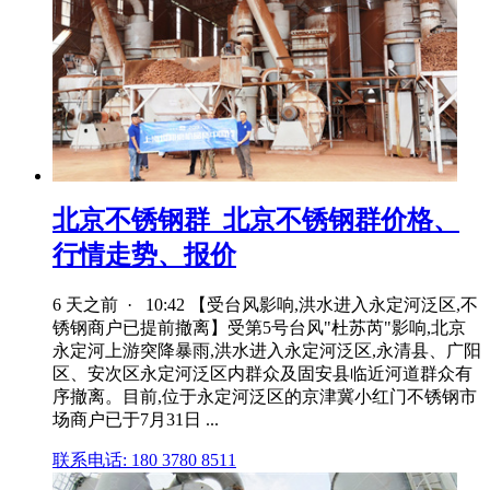
北京不锈钢群_北京不锈钢群价格、
行情走势、报价
6 天之前 · 10:42 【受台风影响,洪水进入永定河泛区,不
锈钢商户已提前撤离】受第5号台风"杜苏芮"影响,北京
永定河上游突降暴雨,洪水进入永定河泛区,永清县、广阳
区、安次区永定河泛区内群众及固安县临近河道群众有
序撤离。目前,位于永定河泛区的京津冀小红门不锈钢市
场商户已于7月31日 ...
联系电话: 180 3780 8511