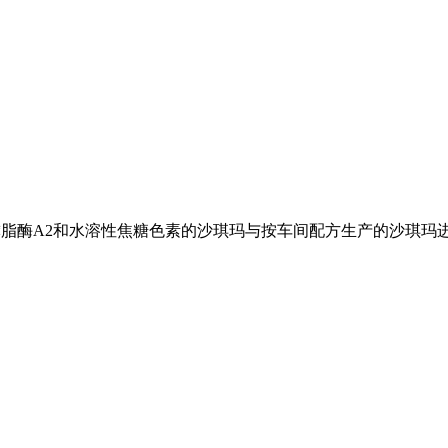
、 磷脂酶A2和水溶性焦糖色素的沙琪玛与按车间配方生产的沙琪玛