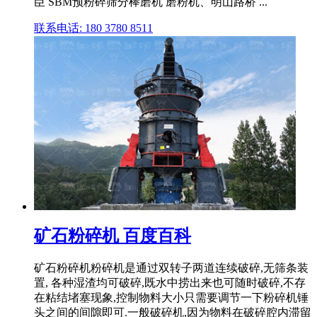
臣 SBM预粉碎筛分棒磨机 磨粉机、明山路桥 ...
联系电话: 180 3780 8511
矿石粉碎机 百度百科
矿石粉碎机粉碎机是通过双转子两道连续破碎,无筛条装
置, 各种湿渣均可破碎,既水中捞出来也可随时破碎,不存
在粘结堵塞现象,控制物料大小只需要调节一下粉碎机锤
头之间的间隙即可.一般破碎机,因为物料在破碎腔内滞留