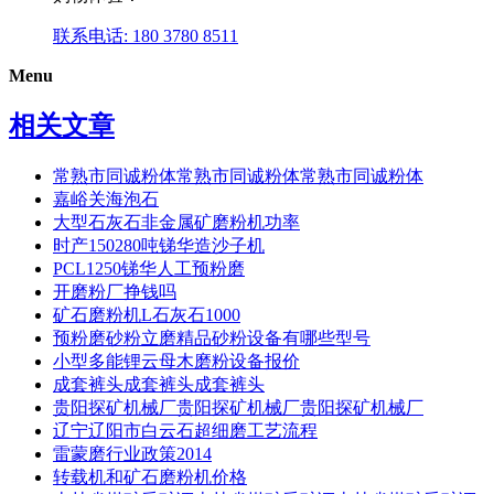
联系电话: 180 3780 8511
Menu
相关文章
常熟市同诚粉体常熟市同诚粉体常熟市同诚粉体
嘉峪关海泡石
大型石灰石非金属矿磨粉机功率
时产150280吨锑华造沙子机
PCL1250锑华人工预粉磨
开磨粉厂挣钱吗
矿石磨粉机L石灰石1000
预粉磨砂粉立磨精品砂粉设备有哪些型号
小型多能锂云母木磨粉设备报价
成套裤头成套裤头成套裤头
贵阳探矿机械厂贵阳探矿机械厂贵阳探矿机械厂
辽宁辽阳市白云石超细磨工艺流程
雷蒙磨行业政策2014
转载机和矿石磨粉机价格