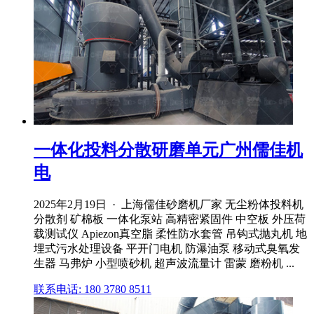
一体化投料分散研磨单元广州儒佳机
电
2025年2月19日 · 上海儒佳砂磨机厂家 无尘粉体投料机
分散剂 矿棉板 一体化泵站 高精密紧固件 中空板 外压荷
载测试仪 Apiezon真空脂 柔性防水套管 吊钩式抛丸机 地
埋式污水处理设备 平开门电机 防瀑油泵 移动式臭氧发
生器 马弗炉 小型喷砂机 超声波流量计 雷蒙 磨粉机 ...
联系电话: 180 3780 8511