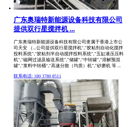
广东奥瑞特新能源设备科技有限公司
提供双行星搅拌机 ...
广东奥瑞特新能源设备科技有限公司隶属于香港上市公
司天安 （...公司提供双行星搅拌机","胶粘剂自动化搅拌
投料系统","胶粘剂半自动搅拌投料系统","五缸液压压料
机","磁网过滤及输送系统","储罐","中转罐","溶解预混
罐","浆料中转桶","高速分散（均质）机","砂磨机 等 ...
联系电话: 180 3780 8511