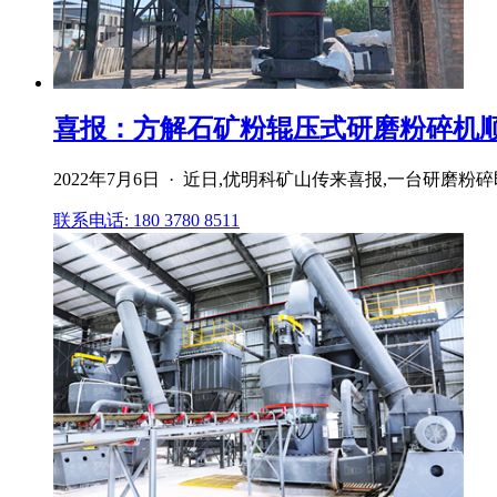
喜报：方解石矿粉辊压式研磨粉碎机顺
2022年7月6日 · 近日,优明科矿山传来喜报,一台
联系电话: 180 3780 8511