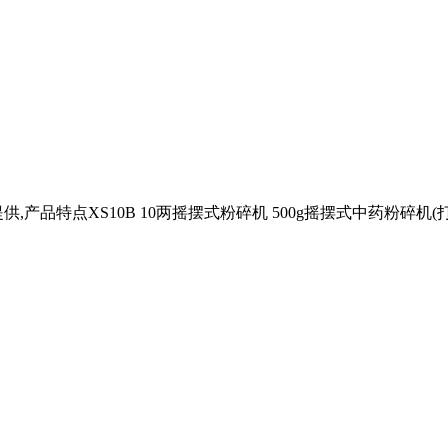
特点XS10B 10两摇摆式粉碎机 500g摇摆式中药粉碎机(打粉机