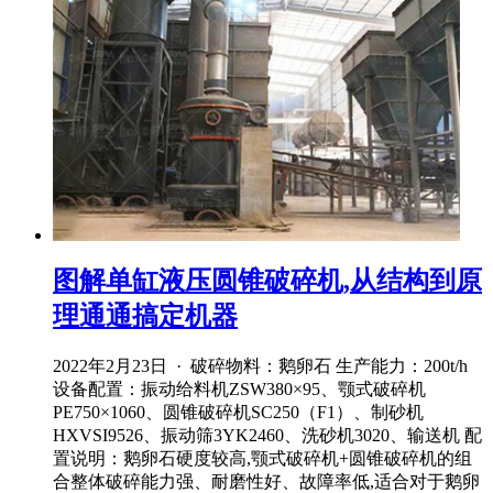
图解单缸液压圆锥破碎机,从结构到原
理通通搞定机器
2022年2月23日 · 破碎物料：鹅卵石 生产能力：200t/h
设备配置：振动给料机ZSW380×95、颚式破碎机
PE750×1060、圆锥破碎机SC250（F1）、制砂机
HXVSI9526、振动筛3YK2460、洗砂机3020、输送机 配
置说明：鹅卵石硬度较高,颚式破碎机+圆锥破碎机的组
合整体破碎能力强、耐磨性好、故障率低,适合对于鹅卵