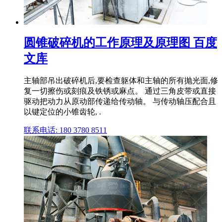
圆锥破碎机的工作原理及原理图 百度
文库
主轴部吊出破碎机后,要检查躯体和主轴的所有抛光面,修
复一切擦伤或刻痕及铁锈或麻点。 通过三角皮带或直接
驱动把动力从原动部传递给传动轴。 与传动轴压配合且
以键定位的小锥齿轮, .
联系电话: 180 3780 8511