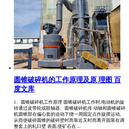
圆锥破碎机的工作原理及原 理图 百
度文库
1、圆锥破碎机工作原理 圆锥破碎机工作时,电动机的旋
转通过皮带轮或联轴器、圆锥破碎机传 动轴和圆锥破碎
机圆锥部在偏心套的迫动下绕一周固定点作旋摆运动。
从而使破碎圆锥的破碎壁时而靠近又时而离开固装在调
整套上的轧臼壁 表面,使矿石在 ...