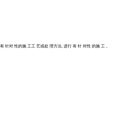
有 针对 性的施 工工 艺或处 理方法, 进行 有 针 对性 的施 工 。