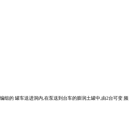
车编组的 罐车送进洞内,在泵送到台车的膨润土罐中,由2台可变 频