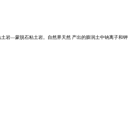
）为主要成分的粘土岩—蒙脱石粘土岩。自然界天然 产出的膨润土中钠离子和钾