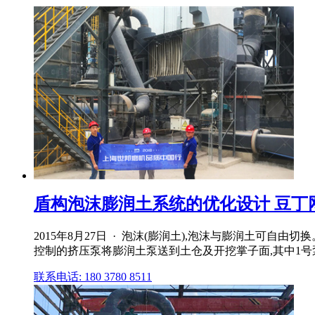
盾构泡沫膨润土系统的优化设计 豆丁
2015年8月27日 · 泡沫(膨润土),泡沫与膨润土可
控制的挤压泵将膨润土泵送到土仓及开挖掌子面,其中1号泵可
联系电话: 180 3780 8511