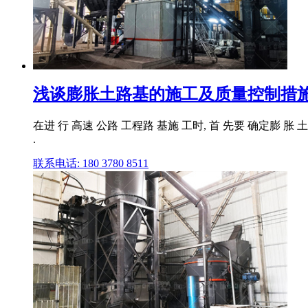
浅谈膨胀土路基的施工及质量控制措施
在进 行 高速 公路 工程路 基施 工时, 首 先要 确定膨 胀 
.
联系电话: 180 3780 8511