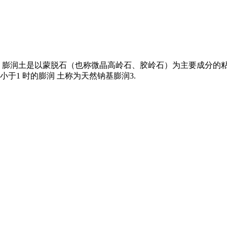
dium bentionite 膨润土是以蒙脱石（也称微晶高岭石、胶岭石
于1 时的膨润 土称为天然钠基膨润3.