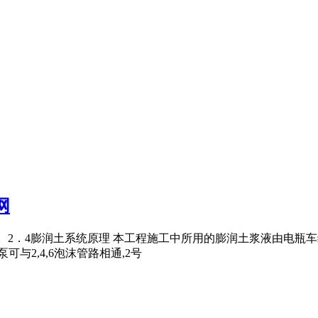
网
自由切换。2．4膨润土系统原理 本工程施工中所用的膨润土浆液由电瓶
与2,4,6泡沫管路相通,2号