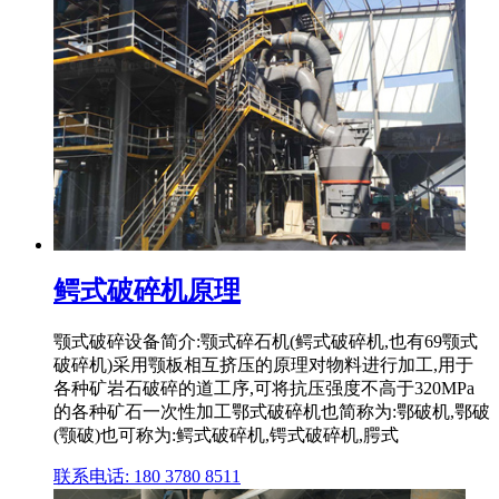
鳄式破碎机原理
颚式破碎设备简介:颚式碎石机(鳄式破碎机,也有69颚式
破碎机)采用颚板相互挤压的原理对物料进行加工,用于
各种矿岩石破碎的道工序,可将抗压强度不高于320MPa
的各种矿石一次性加工鄂式破碎机也简称为:鄂破机,鄂破
(颚破)也可称为:鳄式破碎机,锷式破碎机,腭式
联系电话: 180 3780 8511