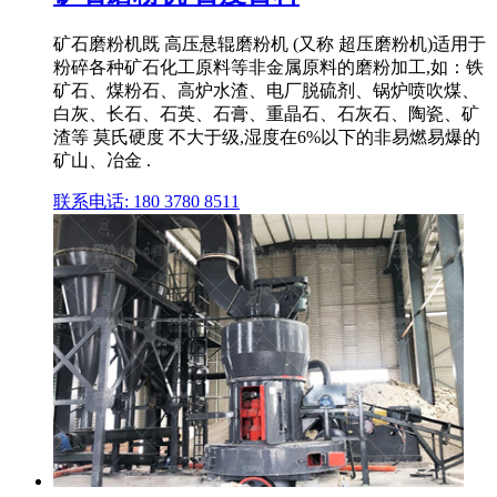
矿石磨粉机既 高压悬辊磨粉机 (又称 超压磨粉机)适用于
粉碎各种矿石化工原料等非金属原料的磨粉加工,如：铁
矿石、煤粉石、高炉水渣、电厂脱硫剂、锅炉喷吹煤、
白灰、长石、石英、石膏、重晶石、石灰石、陶瓷、矿
渣等 莫氏硬度 不大于级,湿度在6%以下的非易燃易爆的
矿山、冶金 .
联系电话: 180 3780 8511