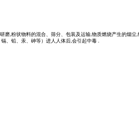
料的机械粉碎和研磨,粉状物料的混合、筛分、包装及运输,物质燃烧产
镉、铅、汞、砷等）进人人体后,会引起中毒 .