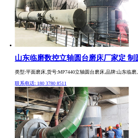
山东临磨数控立轴圆台磨床厂家定 制圆
类型:平面磨床,货号:MP7440立轴圆台磨床,品牌:山东临磨,重量:
联系电话: 180 3780 8511