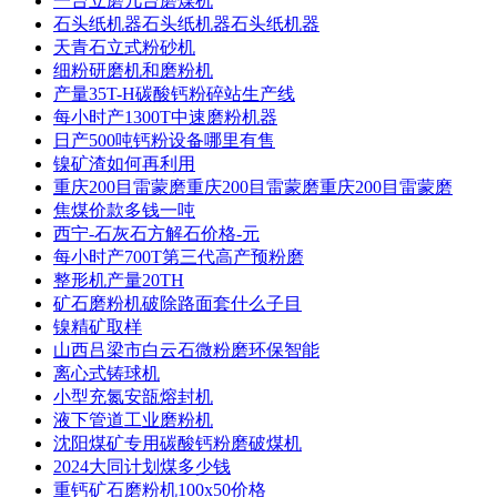
一台立磨几台磨煤机
石头纸机器石头纸机器石头纸机器
天青石立式粉砂机
细粉研磨机和磨粉机
产量35T-H碳酸钙粉碎站生产线
每小时产1300T中速磨粉机器
日产500吨钙粉设备哪里有售
镍矿渣如何再利用
重庆200目雷蒙磨重庆200目雷蒙磨重庆200目雷蒙磨
焦煤价款多钱一吨
西宁-石灰石方解石价格-元
每小时产700T第三代高产预粉磨
整形机产量20TH
矿石磨粉机破除路面套什么子目
镍精矿取样
山西吕梁市白云石微粉磨环保智能
离心式铸球机
小型充氮安瓿熔封机
液下管道工业磨粉机
沈阳煤矿专用碳酸钙粉磨破煤机
2024大同计划煤多少钱
重钙矿石磨粉机100x50价格