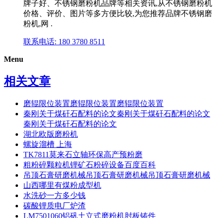
牌子好、不锈钢磨粉机品牌等相关资讯,从不锈钢磨粉机
价格、评价、图片等多方便比较,为您推荐品牌不锈钢磨
粉机,网 .
联系电话: 180 3780 8511
Menu
相关文章
磨辊限位装置磨辊限位装置磨辊限位装置
秦刚关于煤矸石配料的论文秦刚关于煤矸石配料的论文
秦刚关于煤矸石配料的论文
湖北欧版磨粉机
螺旋溜槽 上海
TK7811莫来石立轴环保高产预粉磨
粗粉碎颗粒机锂矿石粉碎设备百度百科
吊顶石膏研磨机械吊顶石膏研磨机械吊顶石膏研磨机械
山西哪里有煤粉成型机
水洗砂一方多少钱
碳酸锂质电厂炉渣
LM7501060铝矾土立式磨粉机肘板铸件