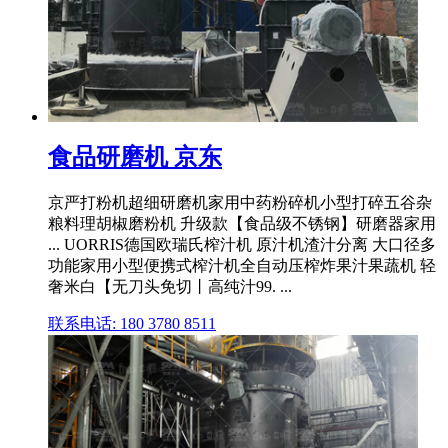
食品研磨机 京东
京严打粉机超细研磨机家用中药粉碎机小型打碎五谷杂
粮料理胡椒磨粉机 升级款【食品级不锈钢】研磨器家用
... UORRIS德国欧瑞氏榨汁机 原汁机渣汁分离 大口径多
功能家用小型便携式榨汁机全自动压榨炸果汁果蔬机 轻
奢米白【无刀头免切丨高纯汁99. ...
联系电话: 180 3780 8511