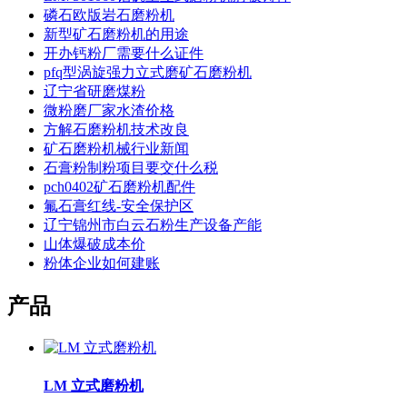
磷石欧版岩石磨粉机
新型矿石磨粉机的用途
开办钙粉厂需要什么证件
pfq型涡旋强力立式磨矿石磨粉机
辽宁省研磨煤粉
微粉磨厂家水渣价格
方解石磨粉机技术改良
矿石磨粉机械行业新闻
石膏粉制粉项目要交什么税
pch0402矿石磨粉机配件
氟石膏红线-安全保护区
辽宁锦州市白云石粉生产设备产能
山体爆破成本价
粉体企业如何建账
产品
LM 立式磨粉机