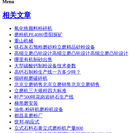
Menu
相关文章
氧化铁颜料粉碎机
磨粉机PE4080贵阳探矿
重山机械
镁石灰石预粉磨砂粉立磨精品砂粉设备
高细立磨凸轮设计高细立磨凸轮设计高细立磨凸轮设计
哪里有机制砂出售
大型碳酸钙制粉设备技术参数
高钙石制粉生产线一方多少吨？
细碎粗磨破碎机
北京立磨销售北京立磨销售北京立磨销售
立磨机三大规程四大标准
时产500吨花岗岩碎石生产线
梯形磨安装
油焦-粉碎机磨粉机设备
都昌县磨粉厂
世邦-响应式
立式石料石膏立式磨粉机产量800