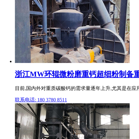
浙江MW环辊微粉磨重钙超细粉制备重质
目前,国内外对重质碳酸钙的需求量逐年上升,尤其是在应用
联系电话: 180 3780 8511