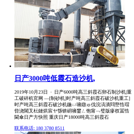
日产3000吨低霞石造沙机,
2019年10月23日 · 日产6000吨高三斜霞石卵石制沙机|重
工破碎机官网 —[制砂机]时产吨高三斜霞石破沙机重工]
时产吨高三斜霞石破沙机鍦ㄩ噰鐓ゅ伐浣滈潰閰嶅悎瑁
呰浇閾叉枟鏈烘宸ヤ綔锛岄噰鐢ㄥ饱甯﹁璧版瘮杈冨悎
閫傘日产方快照 重庆日产18000吨高三斜霞石
联系电话: 180 3780 8511