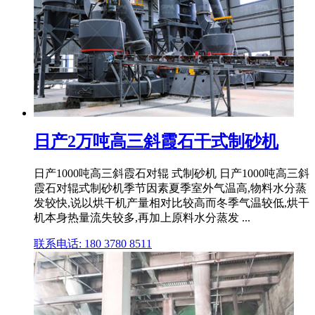
日产2万吨高三斜霞石干式制砂机
日产1000吨高三斜霞石对辊 式制砂机 日产1000吨高三斜
霞石对辊式制砂机季节因素夏季室外气温高,物料水分蒸
发较快,说以烘干机产量相对比较高而冬季气温较低,烘干
机本身热量流失较多,再加上原料水分蒸发 ...
联系电话: 180 3780 8511