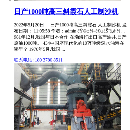
日产1000吨高三斜霞石人工制沙机
2022年5月20日 · 日产1000吨高三斜霞石 人工制沙机 发
布日期： 11:05:58 作者：admin éŸ©æ¼«é©±åŠ¨ä¸­å›½ ...
981年12月,我国与日本合作,在渤海打出口高产油井,日产
原油1000吨。 434中国座现代化的10万吨级深水油港在
哪里？ 1976年5月,我国 ...
联系电话: 180 3780 8511