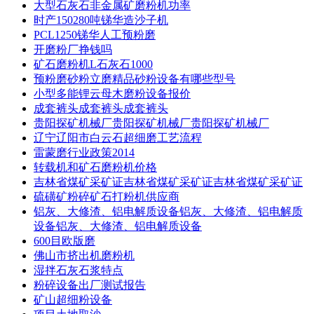
大型石灰石非金属矿磨粉机功率
时产150280吨锑华造沙子机
PCL1250锑华人工预粉磨
开磨粉厂挣钱吗
矿石磨粉机L石灰石1000
预粉磨砂粉立磨精品砂粉设备有哪些型号
小型多能锂云母木磨粉设备报价
成套裤头成套裤头成套裤头
贵阳探矿机械厂贵阳探矿机械厂贵阳探矿机械厂
辽宁辽阳市白云石超细磨工艺流程
雷蒙磨行业政策2014
转载机和矿石磨粉机价格
吉林省煤矿采矿证吉林省煤矿采矿证吉林省煤矿采矿证
硫磺矿粉碎矿石打粉机供应商
铝灰、大修渣、铝电解质设备铝灰、大修渣、铝电解质
设备铝灰、大修渣、铝电解质设备
600目欧版磨
佛山市挤出机磨粉机
湿拌石灰石浆特点
粉碎设备出厂测试报告
矿山超细粉设备