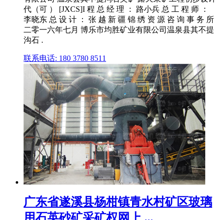
代（可 ） [JXCS]I 程 总 经 理 ： 路小兵 总 工 程 师 ：
李晓东 总 设 计 ： 张 越 新 疆 锦 绣 资 源 咨 询 事 务 所
二零一六年七月 博乐市均胜矿业有限公司温泉县其不提
沟石 .
联系电话: 180 3780 8511
广东省遂溪县杨柑镇青水村矿区玻璃
用石英砂矿采矿权网上 ...