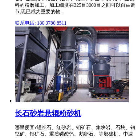
料的粉磨加工。加工细度在325目3000目之间可以自由调
节,现已成为重要的物 .
联系电话: 180 3780 8511
长石砂岩悬辊粉砂机
哪里便宜?锂长石、红砂岩、钼矿石、集块岩、石块、钶
钇矿、铝矿石、重质碳酸钙、鹅卵石、等鄂破机、中速