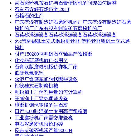
青石磨粉机萤石矿与石膏研磨机的间隙如何调整
石灰石方解石场范文 2024
石榴石的生产
广东有没有制造矿石磨粉机的厂广东有没有制造矿石磨
粉机的厂广东有没有制造矿石磨粉机的厂
石英砂浮选设备石英砂浮选设备石英砂浮选设备
pvc管材铝矾土立式磨粉机管材-塑料管材铝矾土立式磨
粉机
时产150280吨明矾石立轴高产预粉磨
化妆品研磨机做什么用？
石膏欧版磨粉机报价鄂板厂家
低硫氢氧化钙
水泥厂煤磨车间包括哪些设备
针状硅灰石制粉机械
制粉加工厂药剂用量如何计算的
开膨润土厂要办哪些设备
球磨机钢球钢段的生石灰
日产5000吨混凝土专用高产预粉磨
工业磨粉机厂家需交那些税
电石泥磨粉机报价粉碎
反击式破碎机器产量900TH