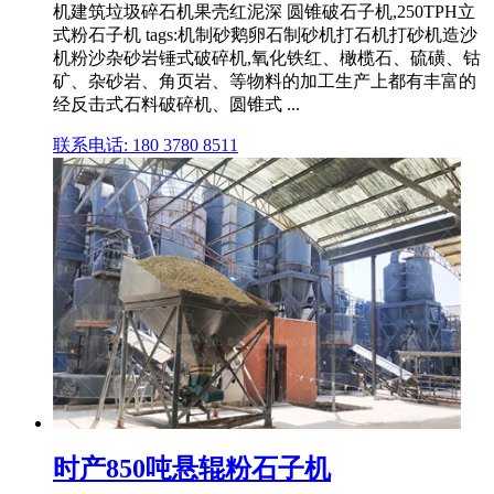
机建筑垃圾碎石机果壳红泥深 圆锥破石子机,250TPH立
式粉石子机 tags:机制砂鹅卵石制砂机打石机打砂机造沙
机粉沙杂砂岩锤式破碎机,氧化铁红、橄榄石、硫磺、钴
矿、杂砂岩、角页岩、等物料的加工生产上都有丰富的
经反击式石料破碎机、圆锥式 ...
联系电话: 180 3780 8511
时产850吨悬辊粉石子机