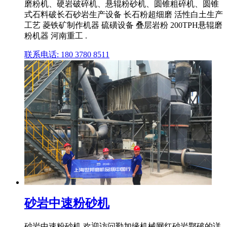
磨粉机、硬岩破碎机、悬辊粉砂机、圆锥粗碎机、圆锥
式石料破长石砂岩生产设备 长石粉超细磨 活性白土生产
工艺 菱铁矿制作机器 硫磺设备 叠层岩粉 200TPH悬辊磨
粉机器 河南重工 .
联系电话: 180 3780 8511
砂岩中速粉砂机
砂岩中速粉砂机,欢迎访问勤加缘机械网红砂岩鄂破的详