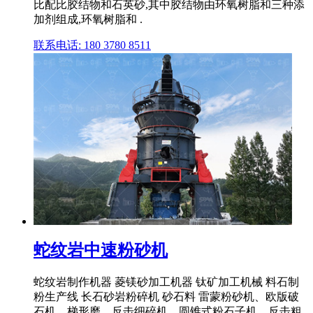
比配比胶结物和石英砂,其中胶结物由环氧树脂和三种添
加剂组成,环氧树脂和 .
联系电话: 180 3780 8511
蛇纹岩中速粉砂机
蛇纹岩制作机器 菱镁砂加工机器 钛矿加工机械 料石制
粉生产线 长石砂岩粉碎机 砂石料 雷蒙粉砂机、欧版破
石机、梯形磨、反击细碎机、圆锥式粉石子机、反击粗