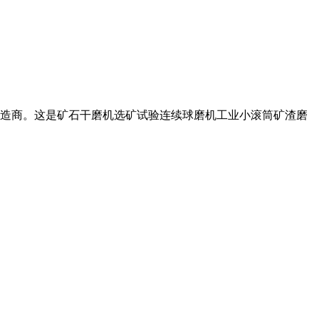
,制造商。这是矿石干磨机选矿试验连续球磨机工业小滚筒矿渣磨