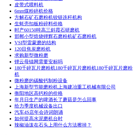
皮带式喂料机
6mm煤粉碎机价格
方解石矿石磨粉机铰链连杆机构
生蚝壳扣板粉碎料价格
时产60150吨高三斜霞石研磨机
邯郸小型焙烧锂辉石磨粉机矿石磨粉机
VSI型雷蒙磨的结构
120目焦炭磨粉机
求购新型微粉磨
锂云母锚网需要安标吗
180千碎瓦片磨粉机180千碎瓦片磨粉机180千碎瓦片磨粉
机
微粉磨的碳酸钙制粉设备
上海新型节能磨粉机上海建冶重工机械有限公司
衡阳地区高钙粉的价格
年月日生产的啤酒长了蘑菇是怎么回事
给力季度机械设备出口
汽车4S店年会诗词朗诵
如何提高水泥磨机台时
辣椒油泼在石头上用什么方法擦掉？