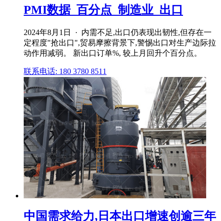
PMI数据_百分点_制造业_出口
2024年8月1日 · 内需不足,出口仍表现出韧性,但存在一
定程度"抢出口",贸易摩擦背景下,警惕出口对生产边际拉
动作用减弱。 新出口订单%, 较上月回升个百分点。
联系电话: 180 3780 8511
中国需求给力,日本出口增速创逾三年