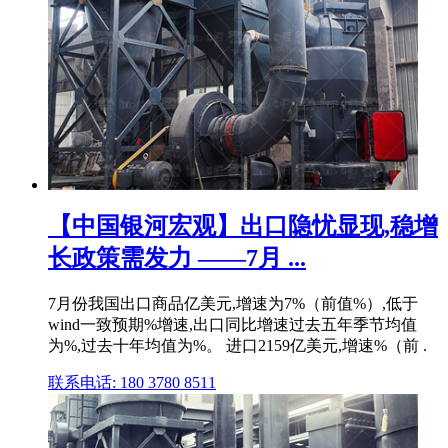
【中国银河宏观】出口隐忧显现,稳增
长政策需发力 ——7月 ...
7月份我国出口商品亿美元,增速为7%（前值%）,低于
wind一致预期%增速,出口同比增速过去五年季节均值
为%,过去十年均值为%。 进口2159亿美元,增速%（前 .
联系电话: 180 3780 8511