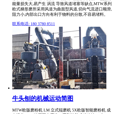
能量损失大,易产生 涡流 导致风道堵塞等缺点,MTW系列
欧式梯形磨所采用风道为曲面型风道,切向气流进口顺滑,
阻力小,内部出口方向有利于物料的分散,不容易堵料。
联系电话: 180 3780 8511
牛头刨的机械运动简图
MTW欧版磨粉机 LM 立式辊磨机 5X欧版智能磨粉机 成