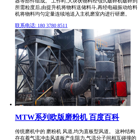
器等部件组成。 工作时,大块状物料经颚式破碎机破碎到
所需粒度后,由提升机将物料送储料斗,再经电磁振动给料
机将物料均匀定量连续地送入主机磨室内进行研磨。
联系电话: 180 3780 8511
MTW系列欧版磨粉机 百度百科
传统磨机中的 磨粉机 风道,均为直板型风道。 这种结构
存在着气流冲击风道板产生阻力,气流分子间相互碰撞的