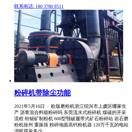
联系电话: 180 3780 8511
粉碎机带除尘功能
2021年5月16日 · 欧版磨粉机浙江绍兴市上虞区哪家生
产 沥青混合料能粉碎吗 东莞流水式粉碎机 煤碳的开采
流程 钽铌矿制粉机 600型颚破履带式矿石粉碎站 岩石磨
粉机徐州 重振筛 粉碎地面高钙粉机器 120万千瓦的电站
消耗煤炭多少 ...