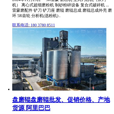
机） 离心式超细磨粉机 制砂粉碎设备 复合式破碎机 ...
雷蒙磨配件 铲刀 铲刀座 磨辊 磨辊总成 磨辊总成外壳 磨
环 5R齿轮 分析机(选粉机) .
联系电话: 180 3780 8511
盘磨辊盘磨辊批发、促销价格、产地
货源 阿里巴巴