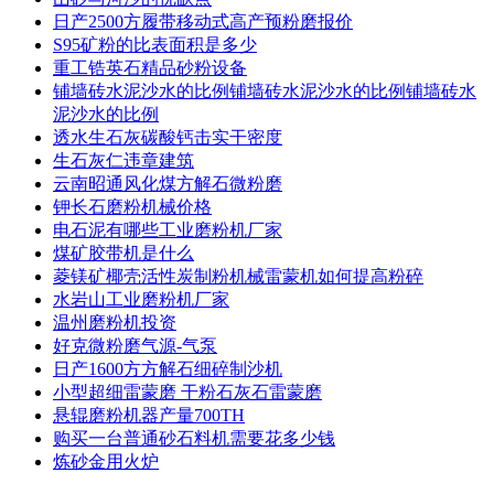
日产2500方履带移动式高产预粉磨报价
S95矿粉的比表面积是多少
重工锆英石精品砂粉设备
铺墙砖水泥沙水的比例铺墙砖水泥沙水的比例铺墙砖水
泥沙水的比例
透水生石灰碳酸钙击实干密度
生石灰仁违章建筑
云南昭通风化煤方解石微粉磨
钾长石磨粉机械价格
电石泥有哪些工业磨粉机厂家
煤矿胶带机是什么
菱镁矿椰壳活性炭制粉机械雷蒙机如何提高粉碎
水岩山工业磨粉机厂家
温州磨粉机投资
好克微粉磨气源-气泵
日产1600方方解石细碎制沙机
小型超细雷蒙磨 干粉石灰石雷蒙磨
悬辊磨粉机器产量700TH
购买一台普通砂石料机需要花多少钱
炼砂金用火炉