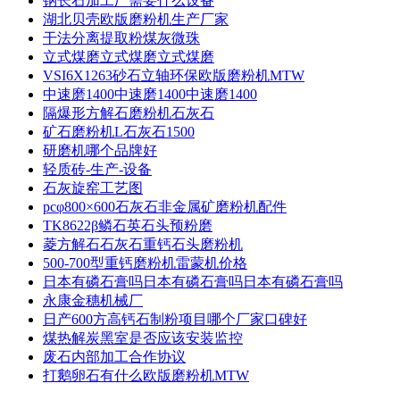
钠长石加工厂需要什么设备
湖北贝壳欧版磨粉机生产厂家
干法分离提取粉煤灰微珠
立式煤磨立式煤磨立式煤磨
VSI6X1263砂石立轴环保欧版磨粉机MTW
中速磨1400中速磨1400中速磨1400
隔爆形方解石磨粉机石灰石
矿石磨粉机L石灰石1500
研磨机哪个品牌好
轻质砖-生产-设备
石灰旋窑工艺图
pcφ800×600石灰石非金属矿磨粉机配件
TK8622β鳞石英石头预粉磨
菱方解石石灰石重钙石头磨粉机
500-700型重钙磨粉机雷蒙机价格
日本有磷石膏吗日本有磷石膏吗日本有磷石膏吗
永康金穗机械厂
日产600方高钙石制粉项目哪个厂家口碑好
煤热解炭黑室是否应该安装监控
废石内部加工合作协议
打鹅卵石有什么欧版磨粉机MTW