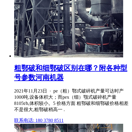
粗鄂破和细鄂破区别在哪？附各种型
号参数河南机器
2021年11月23日 · pe（粗）鄂式破碎机产量可达时产
1000吨,设备体积大；而pex（细）颚式破碎机产量
8105t/h,体积较小。5 价格方面 粗鄂破和细鄂破价格相差
不是很大,粗鄂破稍高一 .
联系电话: 180 3780 8511