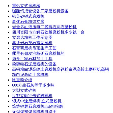
重钙立式磨机械
碳酸钙成套设备厂家磨粉机设备
锆英砂锤式磨粉机
氧化石膏粉绿立磨
岩金多缸液压电厂脱硫石灰石磨粉机
四川资阳市方解石欧版磨粉机多少钱一台
立磨选粉机工作示意图
集块岩石灰石雷蒙磨机
石膏研磨机吊顶生产工艺
哪里有做发泡板矿石磨粉机的
源头厂家石材加工工具
粉碎电石泥磨粉机的设备
高钙粉白泥高岭土磨粉机高钙粉白泥高岭土磨粉机高钙
粉白泥高岭土磨粉机
比重粉介绍
600方生石灰等于多少吨
大型立式碎机
世邦立轴冲击式破碎机
辊式中速磨煤机 立式磨粉机
焙烧锂辉石磨粉机msb粗粉磨
无烟煤褐煤磨粉机电路图