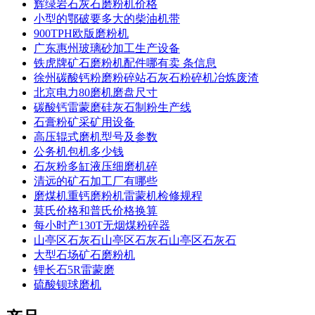
辉绿岩石灰石磨粉机价格
小型的鄂破要多大的柴油机带
900TPH欧版磨粉机
广东惠州玻璃砂加工生产设备
铁虎牌矿石磨粉机配件哪有卖 条信息
徐州碳酸钙粉磨粉碎站石灰石粉碎机冶炼废渣
北京电力80磨机磨盘尺寸
碳酸钙雷蒙磨硅灰石制粉生产线
石膏粉矿采矿用设备
高压辊式磨机型号及参数
公务机包机多少钱
石灰粉多缸液压细磨机碎
清远的矿石加工厂有哪些
磨煤机重钙磨粉机雷蒙机检修规程
莫氏价格和普氏价格换算
每小时产130T无烟煤粉碎器
山亭区石灰石山亭区石灰石山亭区石灰石
大型石场矿石磨粉机
锂长石5R雷蒙磨
硫酸钡球磨机