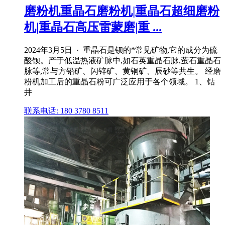
磨粉机重晶石磨粉机|重晶石超细磨粉
机|重晶石高压雷蒙磨|重 ...
2024年3月5日 · 重晶石是钡的*常见矿物,它的成分为硫
酸钡。产于低温热液矿脉中,如石英重晶石脉,萤石重晶石
脉等,常与方铅矿、闪锌矿、黄铜矿、辰砂等共生。 经磨
粉机加工后的重晶石粉可广泛应用于各个领域。 1、钻
井
联系电话: 180 3780 8511