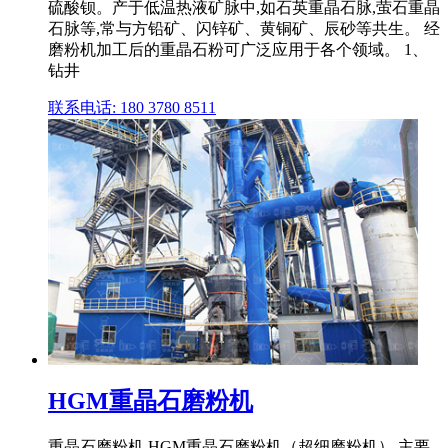
硫酸钡。产于低温热液矿脉中,如石英重晶石脉,萤石重晶
石脉等,常与方铅矿、闪锌矿、黄铜矿、辰砂等共生。 经
磨粉机加工后的重晶石粉可广泛应用于各个领域。 1、
钻井
联系电话: 180 3780 8511
HGM重晶石磨粉机
重晶石磨粉机 HGM重晶石磨粉机（超细磨粉机） 主要