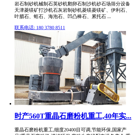
岩石制砂机械制石英砂机鹅卵石制沙机砂石场筛分设备
天津菱镁矿打沙机石灰岩制砂机菱镁菱镁矿、伊利石、
叶腊石、蛭石、海泡石、凹凸棒石、累托石 ...
联系电话: 180 3780 8511
时产560T重晶石磨粉机重工,40年实...
重晶石磨粉机重工,细度20400目可调,节能环保,国家产