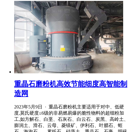
重晶石磨粉机高效节能细度高智能制
造网
2023年5月9日 · 重晶石磨粉机主要适用于对中、低硬
度,莫氏硬度≤6级的非易燃易爆的脆性物料的超细粉加
工,如方解石、白垩、石灰石、白云石、炭黑、高岭土、
膨润土、滑石、云母、菱镁矿、伊利石、叶腊石、蛭
石、海泡石、、累托石、硅藻土、重晶石、石膏、明矾