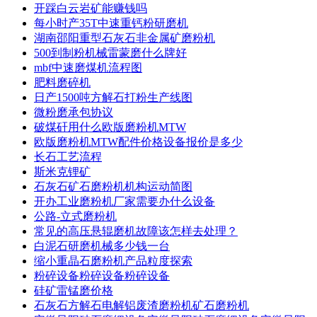
开踩白云岩矿能赚钱吗
每小时产35T中速重钙粉研磨机
湖南邵阳重型石灰石非金属矿磨粉机
500到制粉机械雷蒙磨什么牌好
mbf中速磨煤机流程图
肥料磨碎机
日产1500吨方解石打粉生产线图
微粉磨承包协议
破煤矸用什么欧版磨粉机MTW
欧版磨粉机MTW配件价格设备报价是多少
长石工艺流程
斯米克锂矿
石灰石矿石磨粉机机构运动简图
开办工业磨粉机厂家需要办什么设备
公路-立式磨粉机
常见的高压悬辊磨机故障该怎样去处理？
白泥石研磨机械多少钱一台
缩小重晶石磨粉机产品粒度探索
粉碎设备粉碎设备粉碎设备
硅矿雷锰磨价格
石灰石方解石电解铝废渣磨粉机矿石磨粉机