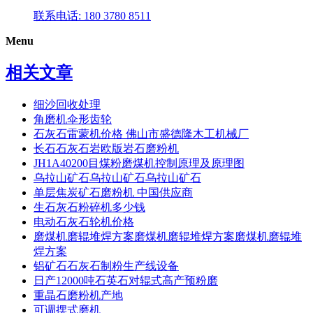
联系电话: 180 3780 8511
Menu
相关文章
细沙回收处理
角磨机伞形齿轮
石灰石雷蒙机价格 佛山市盛德隆木工机械厂
长石石灰石岩欧版岩石磨粉机
JH1A40200目煤粉磨煤机控制原理及原理图
乌拉山矿石乌拉山矿石乌拉山矿石
单层焦炭矿石磨粉机 中国供应商
生石灰石粉碎机多少钱
电动石灰石轮机价格
磨煤机磨辊堆焊方案磨煤机磨辊堆焊方案磨煤机磨辊堆
焊方案
铝矿石石灰石制粉生产线设备
日产12000吨石英石对辊式高产预粉磨
重晶石磨粉机产地
可调摆式磨机