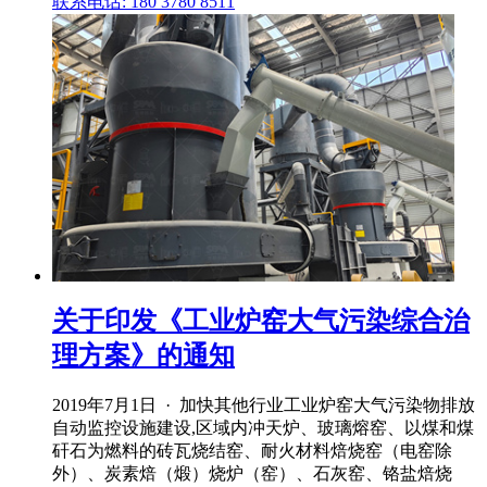
联系电话: 180 3780 8511
关于印发《工业炉窑大气污染综合治
理方案》的通知
2019年7月1日 · 加快其他行业工业炉窑大气污染物排放
自动监控设施建设,区域内冲天炉、玻璃熔窑、以煤和煤
矸石为燃料的砖瓦烧结窑、耐火材料焙烧窑（电窑除
外）、炭素焙（煅）烧炉（窑）、石灰窑、铬盐焙烧