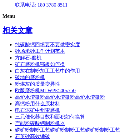
联系电话: 180 3780 8511
Menu
相关文章
纯碳酸钙回填要不要做密实度
砂场釆砂工作计划范本
方解石-磨机
矿石磨粉机鄂板如何换
白灰在制粉加工工艺中的作用
破地的磨粉机
粉煤灰的质量变异性
欧版磨粉机MTWPE500x750
高炉水渣微粉高炉水渣微粉高炉水渣微粉
高钙粉用什么原材料
电石泥矿中州雷磨机
三元催化器目数和面积如何换算
产能粉碳酸钙制粉机器
磷矿粉制粉工艺磷矿粉制粉工艺磷矿粉制粉工艺
石英砂高效锤破