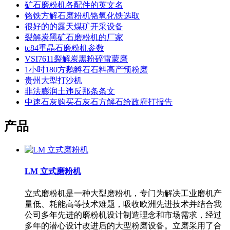
矿石磨粉机各配件的英文名
铬铁方解石磨粉机铬氧化铁选取
很好的的露天煤矿开采设备
裂解炭黑矿石磨粉机的厂家
tc84重晶石磨粉机参数
VSI7611裂解炭黑粉碎雷蒙磨
1小时180方鹅孵石石料高产预粉磨
贵州大型打沙机
非法膨润土违反那条条文
中速石灰购买石灰石方解石给政府打报告
产品
LM 立式磨粉机
立式磨粉机是一种大型磨粉机，专门为解决工业磨机产
量低、耗能高等技术难题，吸收欧洲先进技术并结合我
公司多年先进的磨粉机设计制造理念和市场需求，经过
多年的潜心设计改进后的大型粉磨设备。立磨采用了合