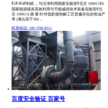
ꎬ2ꎬ3ꎬ4ꎬ利斌 ... 与洁净利用国家实验室ꎬ北京 100013ꎻ4.
国家能源煤炭高效利用与节能减排技术装备实验室ꎬ北
京 100013) 摘 要:针对低阶煤热解工艺普遍存在的焦油产
率 (沸点高于360 ...
联系电话: 180 3780 8511
百度安全验证 百家号