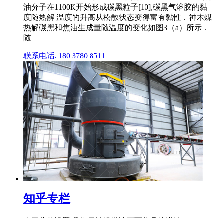
油分子在1100K开始形成碳黑粒子[10],碳黑气溶胶的黏
度随热解 温度的升高从松散状态变得富有黏性．神木煤
热解碳黑和焦油生成量随温度的变化如图3（a）所示．
随
联系电话: 180 3780 8511
知乎专栏