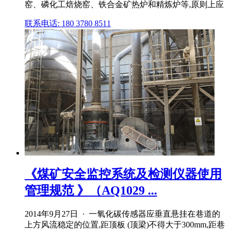
窑、磷化工焙烧窑、铁合金矿热炉和精炼炉等,原则上应
联系电话: 180 3780 8511
《煤矿安全监控系统及检测仪器使用
管理规范 》（AQ1029 ...
2014年9月27日 · 一氧化碳传感器应垂直悬挂在巷道的
上方风流稳定的位置,距顶板 (顶梁)不得大于300mm,距巷