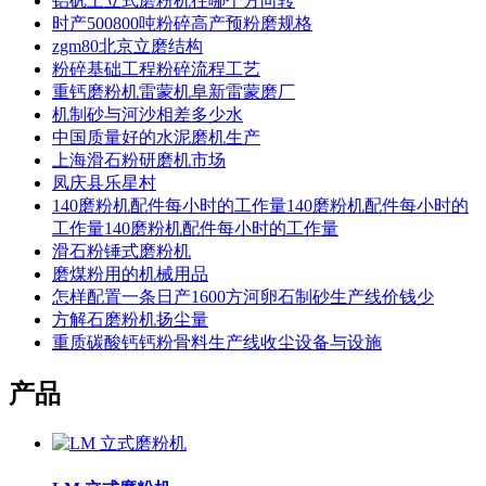
铝矾土立式磨粉机往哪个方向转
时产500800吨粉碎高产预粉磨规格
zgm80北京立磨结构
粉碎基础工程粉碎流程工艺
重钙磨粉机雷蒙机阜新雷蒙磨厂
机制砂与河沙相差多少水
中国质量好的水泥磨机生产
上海滑石粉研磨机市场
凤庆县乐星村
140磨粉机配件每小时的工作量140磨粉机配件每小时的
工作量140磨粉机配件每小时的工作量
滑石粉锤式磨粉机
磨煤粉用的机械用品
怎样配置一条日产1600方河卵石制砂生产线价钱少
方解石磨粉机扬尘量
重质碳酸钙钙粉骨料生产线收尘设备与设施
产品