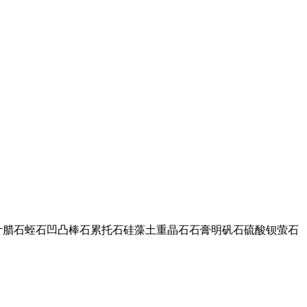
叶腊石蛭石凹凸棒石累托石硅藻土重晶石石膏明矾石硫酸钡萤石