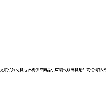
充填机制丸机包衣机供应商品供应颚式破碎机配件高锰钢鄂板