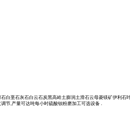
解石白垩石灰石白云石炭黑高岭土膨润土滑石云母菱镁矿伊利石
调节,产量可达吨每小时硫酸钡粉磨加工可选设备 .