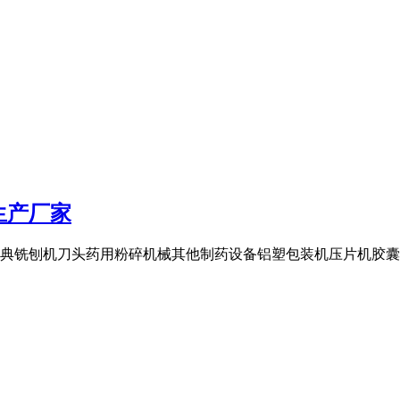
生产厂家
典铣刨机刀头药用粉碎机械其他制药设备铝塑包装机压片机胶囊