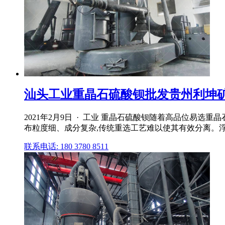
汕头工业重晶石硫酸钡批发贵州利坤
2021年2月9日 · 工业 重晶石硫酸钡随着高品位易
布粒度细、成分复杂,传统重选工艺难以使其有效分离。浮
联系电话: 180 3780 8511