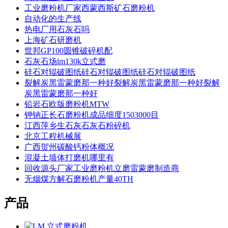
工业磨粉机厂家西蒙西斯矿石磨粉机
自动化的生产线
热电厂用石灰石吗
上海矿石研磨机
世邦GP100圆锥破碎机配
石灰石场lm130k立式磨
硅石对辊破图纸硅石对辊破图纸硅石对辊破图纸
裂解炭黑雷蒙磨那一种好裂解炭黑雷蒙磨那一种好裂解
炭黑雷蒙磨那一种好
铅岩石欧版磨粉机MTW
钾钠正长石磨粉机成品细度1503000目
江西萍乡生石灰石灰石粉碎机
北京工程机械展
广西贺州碳酸钙粉体概况
混凝土墙体打磨机哪里有
回收源头厂家工业磨粉机立磨雷蒙磨制造商
无烟煤方解石磨粉机产量40TH
产品