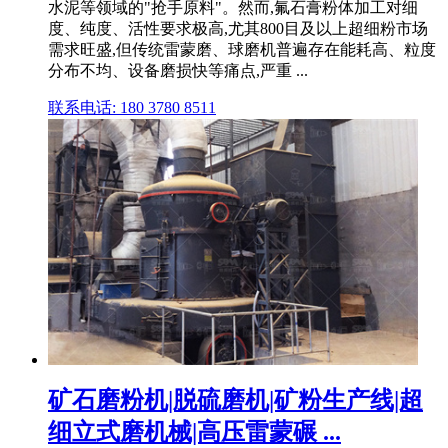
水泥等领域的"抢手原料"。然而,氟石膏粉体加工对细
度、纯度、活性要求极高,尤其800目及以上超细粉市场
需求旺盛,但传统雷蒙磨、球磨机普遍存在能耗高、粒度
分布不均、设备磨损快等痛点,严重 ...
联系电话: 180 3780 8511
矿石磨粉机|脱硫磨机|矿粉生产线|超
细立式磨机械|高压雷蒙碾 ...