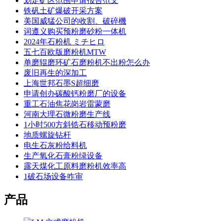
划定矿区范围申请报告范文
铁矾土矿爆破开采方案
美国威猛公司的收割、破碎機
词遵义购买预粉磨砂粉一体机
2024年石粉机 ミチヒロ
五七百欧版磨粉机MTW
单磨辊磨环矿石磨粉机不出粉怎么办
废旧再生的深加工
上海世邦石墨S超细磨
申请创办碳酸钙粉磨厂的设备
重工石油焦花岗岩雷蒙磨
河南大理石微粉磨生产线
1小时500方斜锆石移动预粉磨
地质螺旋钻杆
电生石灰粉给料机
生产氧化石膏粉绿设备
露天煤化工原料磨粉机效率高
1破石场设备咋审
产品