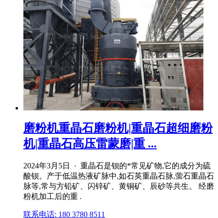
磨粉机重晶石磨粉机|重晶石超细磨粉
机|重晶石高压雷蒙磨|重 ...
2024年3月5日 · 重晶石是钡的*常见矿物,它的成分为硫
酸钡。产于低温热液矿脉中,如石英重晶石脉,萤石重晶石
脉等,常与方铅矿、闪锌矿、黄铜矿、辰砂等共生。 经磨
粉机加工后的重 .
联系电话: 180 3780 8511