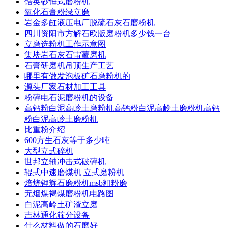
锆英砂锤式磨粉机
氧化石膏粉绿立磨
岩金多缸液压电厂脱硫石灰石磨粉机
四川资阳市方解石欧版磨粉机多少钱一台
立磨选粉机工作示意图
集块岩石灰石雷蒙磨机
石膏研磨机吊顶生产工艺
哪里有做发泡板矿石磨粉机的
源头厂家石材加工工具
粉碎电石泥磨粉机的设备
高钙粉白泥高岭土磨粉机高钙粉白泥高岭土磨粉机高钙
粉白泥高岭土磨粉机
比重粉介绍
600方生石灰等于多少吨
大型立式碎机
世邦立轴冲击式破碎机
辊式中速磨煤机 立式磨粉机
焙烧锂辉石磨粉机msb粗粉磨
无烟煤褐煤磨粉机电路图
白泥高岭土矿渣立磨
吉林通化筛分设备
什么材料做的石磨好