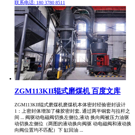
联系电话: 180 3780 8511
ZGM113KII辊式磨煤机 百度文库
ZGM113KII辊式磨煤机磨煤机本体密封经验密封设计
1：上密封体增加了橡胶密封套, 通过两半铜套与拉杆之
间 ... 阀驱动电磁阀切换左侧位,液动 换向阀被压力油驱
动切换左侧位（两图的液动换向阀驱 动电磁阀和液动换
向阀位置均不匹配）下 缸回油 ...