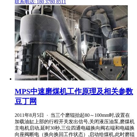
联系电话: 180 3780 8511
MPS中速磨煤机工作原理及相关参数
豆丁网
2011年8月5日 · 当三个磨辊抬起80～100mm时,设置在
加载油缸上部的行程开关发出信号,关闭液压油泵,磨煤机
主电机启动,延时30秒,三位四通电磁换向阀右端和电磁换
向座阀断电（换向换回工作状态）,启动给煤机,此时磨辊