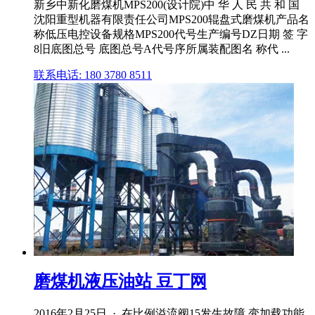
新乡中新化磨煤机MPS200(设计院)中 华 人 民 共 和 国
沈阳重型机器有限责任公司MPS200辊盘式磨煤机产品名
称低压电控设备规格MPS200代号生产编号DZ日期 签 字
8旧底图总号 底图总号A代号序所属装配图名 称代 ...
联系电话: 180 3780 8511
磨煤机液压油站 豆丁网
2016年2月25日 · 在比例溢流阀15发生故障,变加载功能