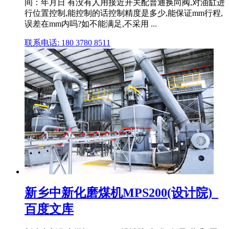
间：年月日 有没有人用接近开关配普通换向阀,对油缸进
行位置控制,能控制的话控制精度是多少,能保证mm行程,
误差在mm内吗?如不能满足,不采用 ...
联系电话: 180 3780 8511
新乡中新化磨煤机MPS200(设计院)_
百度文库