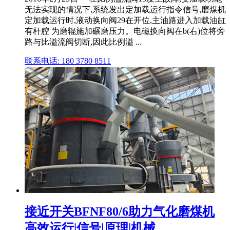
无法实现的情况下,系统发出定加载运行指令信号,磨煤机
定加载运行时,液动换向阀29在开位,主油路进入加载油缸
有杆腔 为磨辊施加碾磨压力。电磁换向阀在b(右)位将旁
路与比溢流阀切断,因此比例溢 ...
联系电话: 180 3780 8511
接近开关BFNF80/6助力气化磨煤机
高效运行|信号|原理|机械 ...