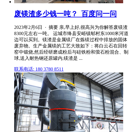
废镁渣多少钱一吨？_百度问一问
2023年2月6日 · 摘要 亲,早上好,很高兴为你解答废镁渣
8300元左右一吨。 运城市绛县安峪镇郇村东1000米河道
边可以买到。镁渣是金属镁厂在炼镁过程中排放的固体
废弃物。生产金属镁的工艺大致如下：将白云石在回转
窑中锻烧,然后经研磨成粉后与硅铁粉和萤石粉混合、制
球,送入耐热钢还原罐内,镁渣是 ...
联系电话: 180 3780 8511