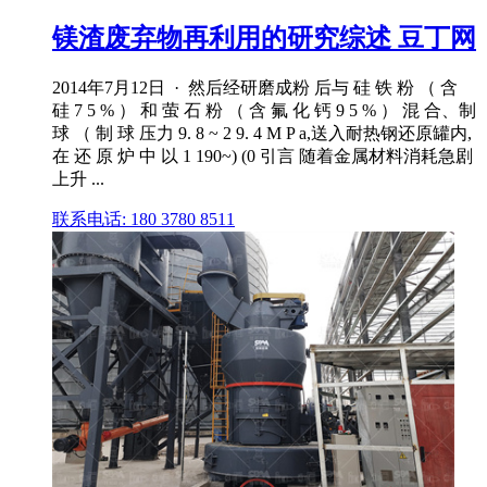
镁渣废弃物再利用的研究综述 豆丁网
2014年7月12日 · 然后经研磨成粉 后与 硅 铁 粉 （ 含
硅 7 5 % ） 和 萤 石 粉 （ 含 氟 化 钙 9 5 % ） 混 合、制
球 （ 制 球 压力 9. 8 ~ 2 9. 4 M P a,送入耐热钢还原罐内,
在 还 原 炉 中 以 1 190~) (0 引言 随着金属材料消耗急剧
上升 ...
联系电话: 180 3780 8511