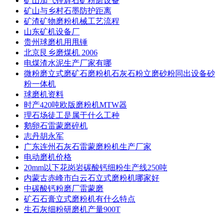
矿山加气锂辉石矿粉磨设备
矿山与乡村石墨防护距离
矿渣矿物磨粉机械工艺流程
山东矿机设备厂
贵州球磨机用甩锤
北京艮乡磨煤机 2006
电煤渣水泥生产厂家有哪
微粉磨立式磨矿石磨粉机石灰石粉立磨砂粉同出设备砂
粉一体机
球磨机资料
时产420吨欧版磨粉机MTW器
理石场徒工是属于什么工种
鹅卵石雷蒙磨碎机
志丹胡永军
广东连州石灰石雷蒙磨粉机生产厂家
电动磨机价格
20mm以下花岗岩碳酸钙细粉生产线250吨
内蒙古赤峰市白云石立式磨粉机哪家好
中碳酸钙粉磨厂雷蒙磨
矿石石膏立式磨粉机有什么特点
生石灰细粉研磨机产量900T