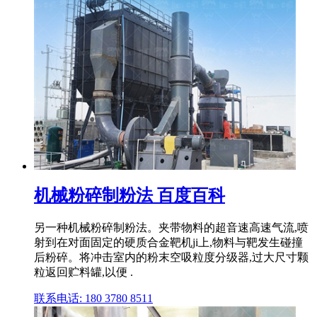
机械粉碎制粉法 百度百科
另一种机械粉碎制粉法。夹带物料的超音速高速气流,喷
射到在对面固定的硬质合金靶机ji上,物料与靶发生碰撞
后粉碎。将冲击室内的粉末空吸粒度分级器,过大尺寸颗
粒返回贮料罐,以便 .
联系电话: 180 3780 8511