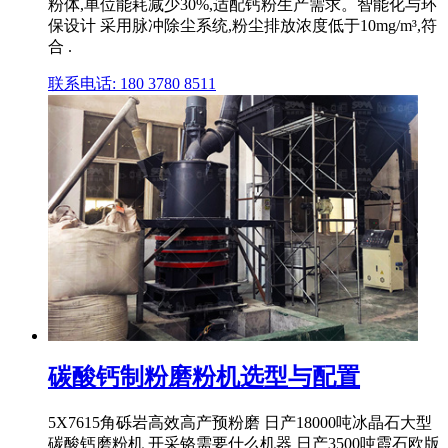
粉体,单位能耗减少30%,适配钙粉生产需求。智能化与环
保设计 采用脉冲除尘系统,粉尘排放浓度低于10mg/m³,符
合 .
联系电话: 180 3780 8511
碳酸钙制粉磨粉机选型与配置
5X7615角砾岩高效高产预粉磨 日产18000吨冰晶石大型
碳酸钙磨粉机 开采铬需要什么机器 日产3500吨霞石欧版