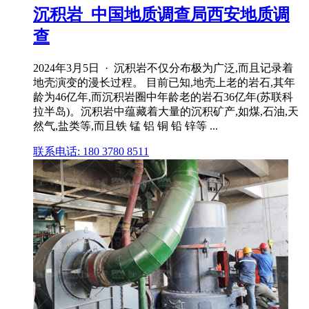
沉积岩_中国地质调查局西安地质调
查
2024年3月5日 · 沉积岩不仅分布极为广泛,而且记录着
地壳演变的漫长过程。 目前已知,地壳上老的岩石,其年
龄为46亿年,而沉积岩圈中年龄老的岩石36亿年(苏联科
拉半岛)。沉积岩中蕴藏着大量的沉积矿产,如煤,石油,天
然气,盐类等,而且铁 锰 铝 铜 铅 锌等 ...
联系电话: 180 3780 8511